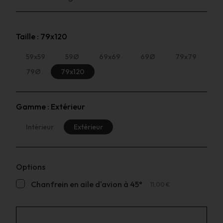
Taille :
79x120
59x59
59Ø
69x69
69Ø
79x79
79Ø
79x120
Gamme :
Extérieur
Intérieur
Extérieur
Options
Chanfrein en aile d'avion à 45°
11,00 €