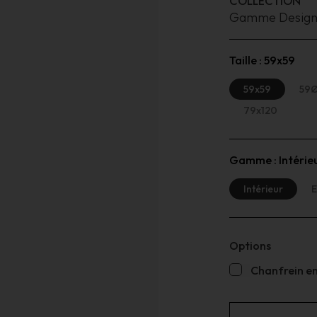
COLLECTION
Gamme Desig
Taille :
59x59
59x59
59
79x120
Gamme :
Intérie
Intérieur
E
Options
Chanfrein en 