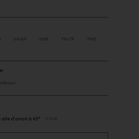
n
Ø
69x69
69Ø
79x79
79Ø
ur
xtérieur
aile d'avion à 45°
11,00 €