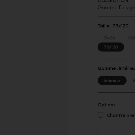
COLLECTION
Gamme Desig
Taille :
79x120
59x59
59
79x120
Gamme :
Intérie
Intérieur
E
Options
Chanfrein en 