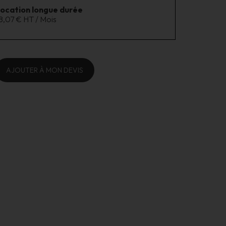
location longue durée
8,07 € HT / Mois
AJOUTER À MON DEVIS