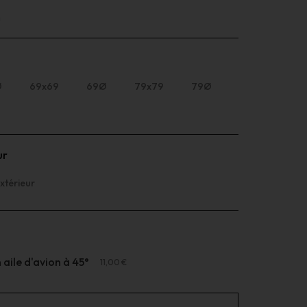
n
Ø
69x69
69Ø
79x79
79Ø
ur
xtérieur
aile d'avion à 45°
11,00 €