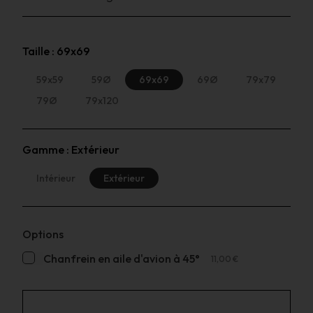
Taille :
69x69
59x59
59Ø
69x69
69Ø
79x79
79Ø
79x120
Gamme :
Extérieur
Intérieur
Extérieur
Options
Chanfrein en aile d'avion à 45°
11,00 €