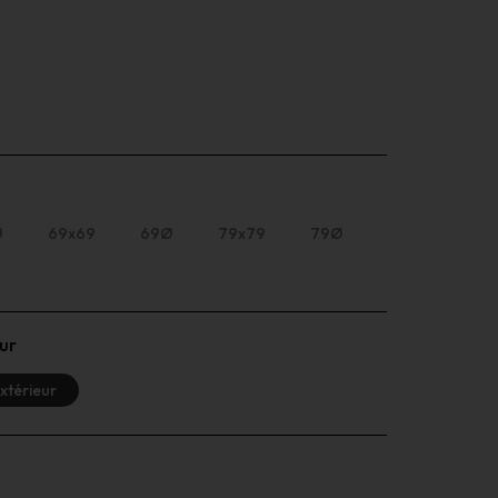
n
Ø
69x69
69Ø
79x79
79Ø
ur
xtérieur