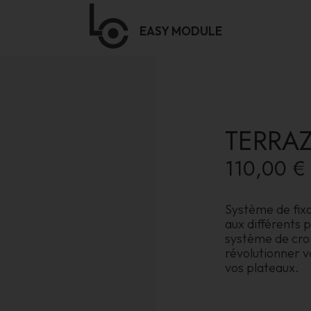
EASY
MODULE
TERRA
110,00 €
Système de fixa
aux différents 
système de croi
révolutionner v
vos plateaux.