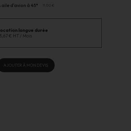
aile d'avion à 45°
11,00 €
location longue durée
3,67 € HT / Mois
AJOUTER À MON DEVIS