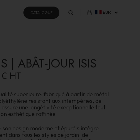
CATALOGUE
IS | ABÂT-JOUR ISIS
 €
HT
alité superieure: fabriqué à partir de métal
olyéthylène resistant aux intempéries, de
 assure une longétivité execptionnelle tout
on esthétique raffinée
: son design moderne et épuré s'intègre
 dans tous les styles de jardin, de