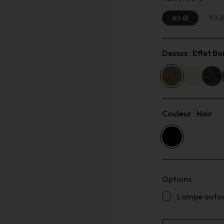
80 Ø
90 
Dessus :
Effet Bo
Couleur :
Noir
Options
Lampe auton