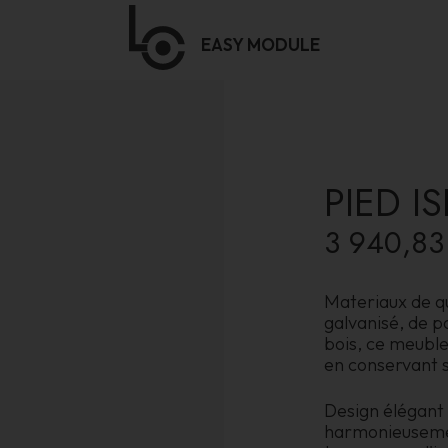
EASY
MODULE
PIED IS
3 940,83
Materiaux de qu
galvanisé, de p
bois, ce meuble
en conservant s
Design élégant 
harmonieusement