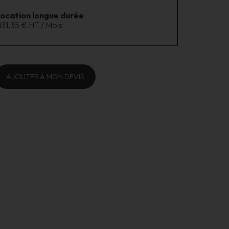
location longue durée
131,35 € HT / Mois
AJOUTER À MON DEVIS