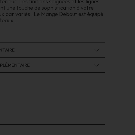
terieur. Les finitions soignées et les lignes
t une touche de sophistication à votre
ux bar variés : Le Mange Debout est équipé
ateaux
...
NTAIRE
PLÉMENTAIRE