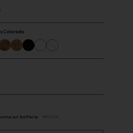
Ø
is Colorado
ome sur batterie
890,00 €