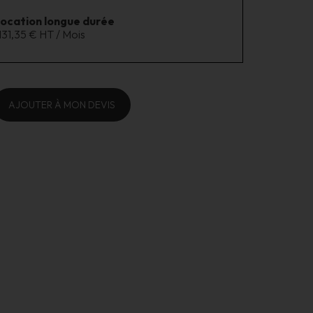
location longue durée
131,35 € HT / Mois
AJOUTER À MON DEVIS