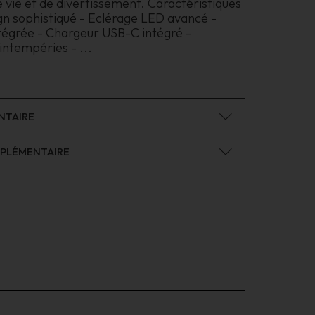
de vie et de divertissement. Caractéristiques
gn sophistiqué - Eclérage LED avancé -
tégrée - Chargeur USB-C intégré -
 intempéries -
...
NTAIRE
PLÉMENTAIRE