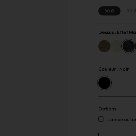
80 Ø
90 
Dessus :
Effet M
Couleur :
Noir
Options
Lampe auton