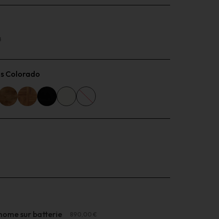
Ø
is Colorado
ome sur batterie
890,00 €