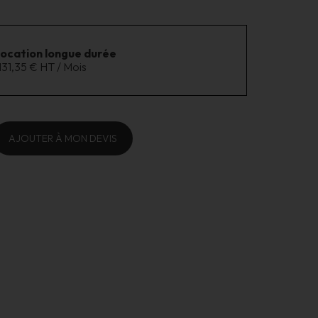
location longue durée
131,35 € HT / Mois
AJOUTER À MON DEVIS