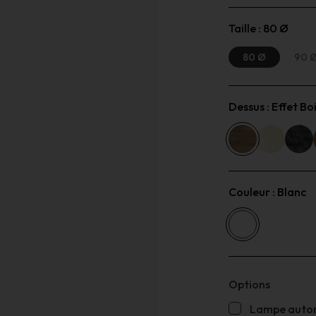
Taille :
80 Ø
80 Ø
90 
Dessus :
Effet Bo
Couleur :
Blanc
Options
Lampe auton