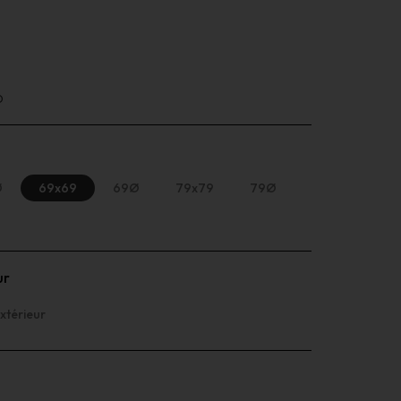
p
Ø
69x69
69Ø
79x79
79Ø
ur
xtérieur