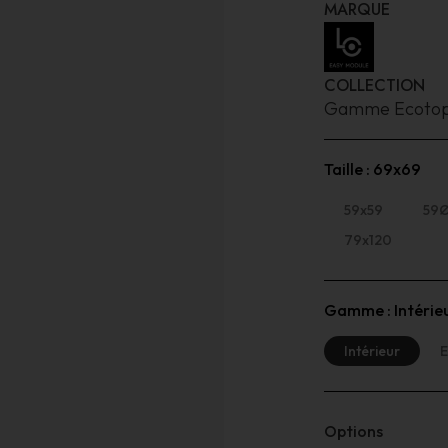
MARQUE
COLLECTION
Gamme Ecoto
Taille :
69x69
59x59
59
79x120
Gamme :
Intérie
Intérieur
E
Options