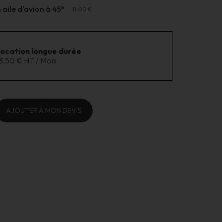
aile d'avion à 45°
11,00 €
location longue durée
3,50 € HT / Mois
AJOUTER À MON DEVIS