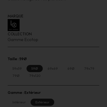
MARQUE
COLLECTION
Gamme Ecotop
Taille :
59Ø
59x59
59Ø
69x69
69Ø
79x79
79Ø
79x120
Gamme :
Extérieur
Intérieur
Extérieur