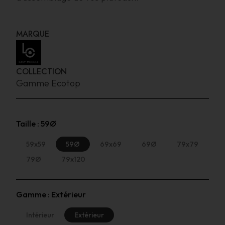
MARQUE
COLLECTION
Gamme Ecotop
Taille :
59Ø
59x59
59Ø
69x69
69Ø
79x79
79Ø
79x120
Gamme :
Extérieur
Intérieur
Extérieur