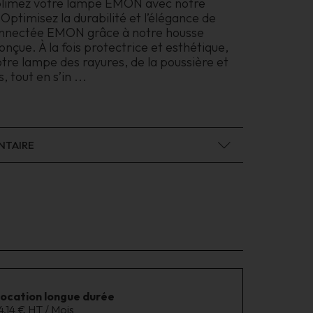
blimez votre lampe EMON avec notre
Optimisez la durabilité et l’élégance de
nnectée EMON grâce à notre housse
nçue. À la fois protectrice et esthétique,
otre lampe des rayures, de la poussière et
, tout en s’in
...
NTAIRE
location longue durée
4,14 € HT / Mois