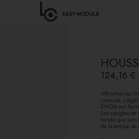
EASY
MODULE
HOUSS
124,16 €
Affrontez les t
canicule. Légèr
ÉMON est facile 
Ses sangles de 
tandis que son
de la lampe de 