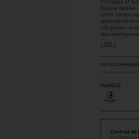
Protégez et su
housse dédiée ! 
votre lampe co
spécialement co
elle préserve v
des intempéries
LIRE +
INFO COMPLÉME
MARQUE
Contrat de 
Sur 36 mois :