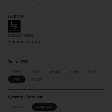
MARQUE
COLLECTION
Gamme Ecotop
Taille :
79Ø
59x59
59Ø
69x69
69Ø
79x79
79Ø
79x120
Gamme :
Extérieur
Intérieur
Extérieur