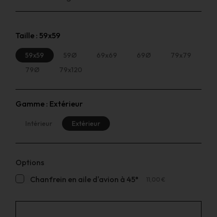
Taille :
59x59
59x59
59Ø
69x69
69Ø
79x79
79Ø
79x120
Gamme :
Extérieur
Intérieur
Extérieur
Options
Chanfrein en aile d'avion à 45°
11,00 €