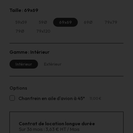
Taille :
69x69
59x59
59Ø
69x69
69Ø
79x79
79Ø
79x120
Gamme :
Intérieur
Intérieur
Extérieur
Options
Chanfrein en aile d'avion à 45°
11,00 €
Contrat de location longue durée
Sur 36 mois :
3,63 € HT / Mois