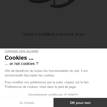
CHAISE D'EXTÉRIEUR À BASCULE QOSY