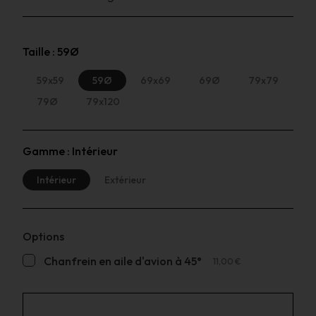
Taille :
59Ø
59x59
59Ø
69x69
69Ø
79x79
79Ø
79x120
Gamme :
Intérieur
Intérieur
Extérieur
Options
Chanfrein en aile d'avion à 45°
11,00 €