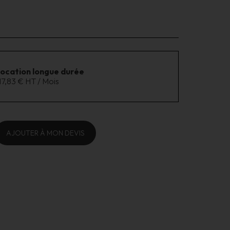
location longue durée
17,83 € HT / Mois
AJOUTER À MON DEVIS